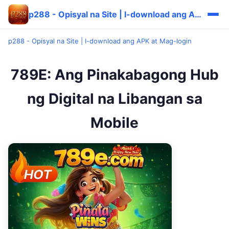
p288 - Opisyal na Site | I-download ang APK at Mag-login
p288 - Opisyal na Site | I-download ang APK at Mag-login
789E: Ang Pinakabagong Hub
ng Digital na Libangan sa
Mobile