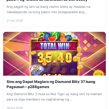
Ang pagpili ng laro sa isang casino lobby ay madalas na
nakadepende sa kung paano nito pinagsasama ang
entertainment at...
21 Hul 2026
Sino ang Dapat Maglaro ng Diamond Blitz 3? Isang
Pagsusuri – p288games
Ang Diamond Blitz 3 mula sa Red Tiger ay isang slot na mainam
para sa mga manlalaro na naghahanap ng...
18 Hul 2026