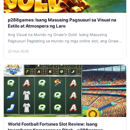
p288games: Isang Masusing Pagsusuri sa Visual na
Estilo at Atmospera ng Laro
Ang Visual na Mundo ng Gnaw’n Gold: Isang Masusing
Pagsusuri Pagdating sa mundo ng mga online slot, ang Gnaw’n
Gold...
22 Hun 2026
World Football Fortunes Slot Review: Isang