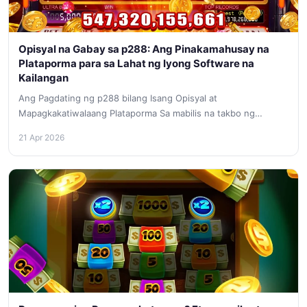
Opisyal na Gabay sa p288: Ang Pinakamahusay na
Plataporma para sa Lahat ng Iyong Software na
Kailangan
Ang Pagdating ng p288 bilang Isang Opisyal at
Mapagkakatiwalaang Plataporma Sa mabilis na takbo ng
teknolohiya sa kasalukuyan, ang bawat...
21 Apr 2026