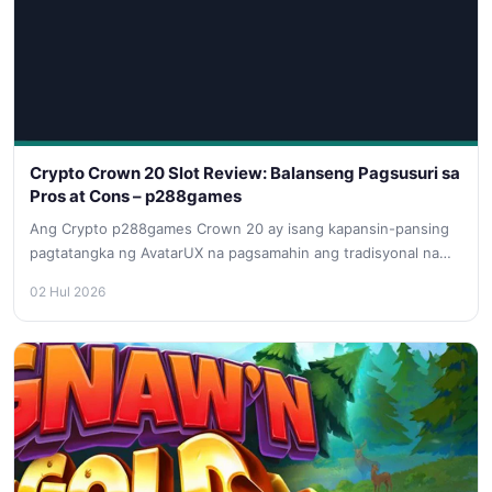
Crypto Crown 20 Slot Review: Balanseng Pagsusuri sa
Pros at Cons – p288games
Ang Crypto p288games Crown 20 ay isang kapansin-pansing
pagtatangka ng AvatarUX na pagsamahin ang tradisyonal na
mekanika ng slot sa...
02 Hul 2026