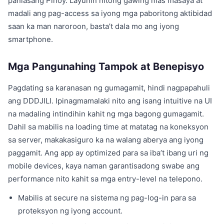
panlasang Pinoy. Layunin nitong gawing mas masaya at
madali ang pag-access sa iyong mga paboritong aktibidad
saan ka man naroroon, basta’t dala mo ang iyong
smartphone.
Mga Pangunahing Tampok at Benepisyo
Pagdating sa karanasan ng gumagamit, hindi nagpapahuli
ang DDDJILI. Ipinagmamalaki nito ang isang intuitive na UI
na madaling intindihin kahit ng mga bagong gumagamit.
Dahil sa mabilis na loading time at matatag na koneksyon
sa server, makakasiguro ka na walang aberya ang iyong
paggamit. Ang app ay optimized para sa iba’t ibang uri ng
mobile devices, kaya naman garantisadong swabe ang
performance nito kahit sa mga entry-level na telepono.
Mabilis at secure na sistema ng pag-log-in para sa
proteksyon ng iyong account.