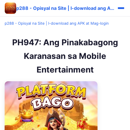
p288 - Opisyal na Site | I-download ang APK at Mag-login
p288 - Opisyal na Site | I-download ang APK at Mag-login
PH947: Ang Pinakabagong
Karanasan sa Mobile
Entertainment