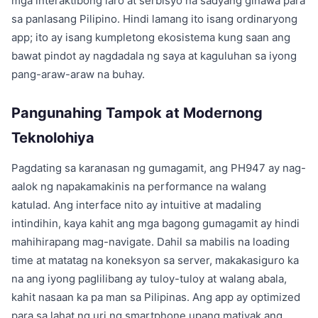
mga interaktibong laro at serbisyo na sadyang ginawa para
sa panlasang Pilipino. Hindi lamang ito isang ordinaryong
app; ito ay isang kumpletong ekosistema kung saan ang
bawat pindot ay nagdadala ng saya at kaguluhan sa iyong
pang-araw-araw na buhay.
Pangunahing Tampok at Modernong
Teknolohiya
Pagdating sa karanasan ng gumagamit, ang PH947 ay nag-
aalok ng napakamakinis na performance na walang
katulad. Ang interface nito ay intuitive at madaling
intindihin, kaya kahit ang mga bagong gumagamit ay hindi
mahihirapang mag-navigate. Dahil sa mabilis na loading
time at matatag na koneksyon sa server, makakasiguro ka
na ang iyong paglilibang ay tuloy-tuloy at walang abala,
kahit nasaan ka pa man sa Pilipinas. Ang app ay optimized
para sa lahat ng uri ng smartphone upang matiyak ang